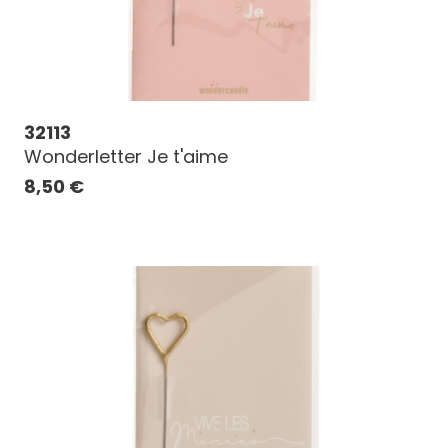
32113
Wonderletter Je t'aime
8,50
€