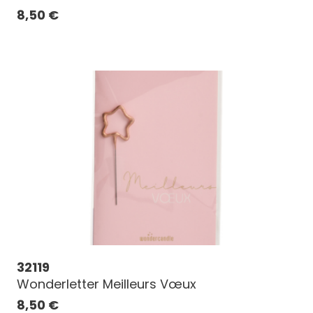
8,50
€
32119
Wonderletter Meilleurs Vœux
8,50
€