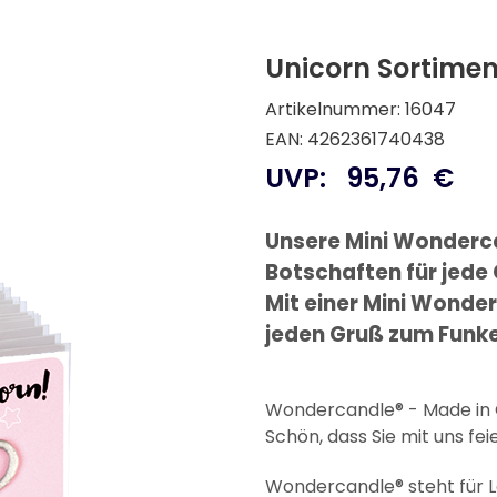
Unicorn Sortime
Artikelnummer: 16047
EAN: 4262361740438
UVP:
95,76
€
Unsere Mini Wonderc
Botschaften für jede
Mit einer Mini Wonde
jeden Gruß zum Funke
Wondercandle® - Made i
Schön, dass Sie mit uns fei
Wondercandle® steht für 