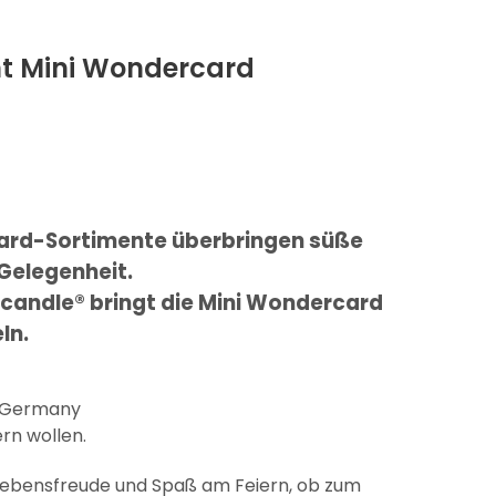
nt Mini Wondercard
ard-Sortimente überbringen süße
 Gelegenheit.
rcandle® bringt die Mini Wondercard
ln.
n Germany
ern wollen.
Lebensfreude und Spaß am Feiern, ob zum