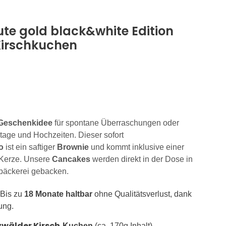
te gold black&white Edition
irschkuchen
Geschenkidee
für spontane Überraschungen oder
tage und Hochzeiten. Dieser sofort
o
ist ein saftiger
Brownie
und kommt inklusive einer
 Kerze. Unsere
Cancakes
werden direkt in der Dose in
sbäckerei gebacken.
Bis zu
18 Monate haltbar
ohne Qualitätsverlust, dank
ung.
wälder Kirsch
-Kuchen
(ca. 170g Inhalt).