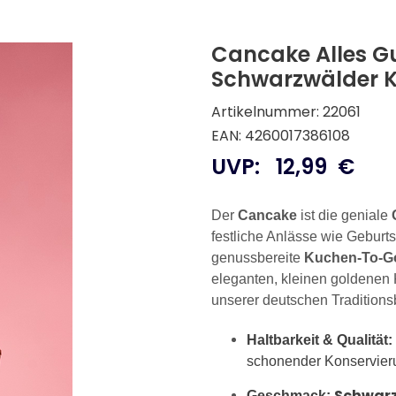
Cancake Alles Gu
Schwarzwälder K
Artikelnummer: 22061
EAN: 4260017386108
UVP:
12,99
€
Der
Cancake
ist die geniale
festliche Anlässe wie Geburts
genussbereite
Kuchen-To-G
eleganten, kleinen goldenen
unserer deutschen Tradition
Haltbarkeit & Qualität:
schonender Konservier
Schwarz
Geschmack: