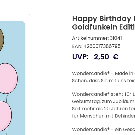
Happy Birthday h
Goldfunkeln Edit
Artikelnummer: 31041
EAN: 4260017386795
UVP:
2,50
€
Wondercandle® - Made i
Schön, dass Sie mit uns fei
Wondercandle® steht für 
Geburtstag, zum Jubiläum 
Seit mehr als 20 Jahren f
für Menschen mit Behinderu
Wondercandle® - ein Gesc