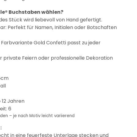
e® Buchstaben wählen?
s Stück wird liebevoll von Hand gefertigt.
bar: Perfekt für Namen, Initialen oder Botschaften
Farbvariante Gold Confetti passt zu jeder
für private Feiern oder professionelle Dekoration
,5cm
all
 12 Jahren
it: 6
den – je nach Motiv leicht variierend
:
ht in eine feuerfeste Unterlage stecken und