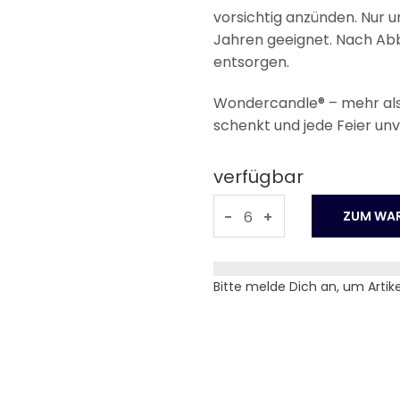
vorsichtig anzünden. Nur u
Jahren geeignet. Nach Abb
entsorgen.
Wondercandle® – mehr als 
schenkt und jede Feier un
verfügbar
-
+
Bitte melde Dich an, um Artik