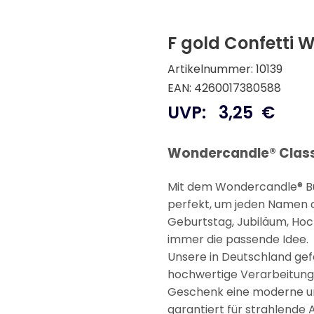
F gold Confetti 
Artikelnummer: 10139
EAN: 4260017380588
UVP:
3,25
€
Wondercandle® Classi
Mit dem Wondercandle® Buc
perfekt, um jeden Namen o
Geburtstag, Jubiläum, Hoch
immer die passende Idee.
Unsere in Deutschland gef
hochwertige Verarbeitung un
Geschenk eine moderne und 
garantiert für strahlende 