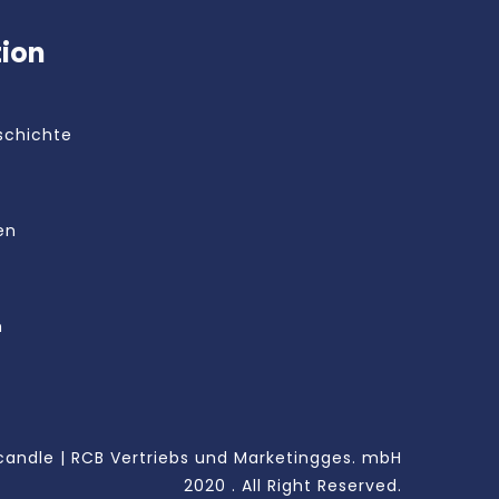
tion
schichte
en
m
andle | RCB Vertriebs und Marketingges. mbH
2020 . All Right Reserved.