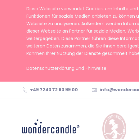
Diese Webseite verwendet Cookies, um Inhalte und 
Funktionen für soziale Medien anbieten zu können u
Webseite zu analysieren. Außerdem werden Inform
dieser Webseite an Partner für soziale Medien, We
weitergegeben. Diese Partner führen diese Informa
weiteren Daten zusammen, die Sie ihnen bereitgeste
Rahmen Ihrer Nutzung der Dienste gesammelt habe
Datenschutzerklärung und -hinweise
+49 7243 72 83 99 00
info@wonderca