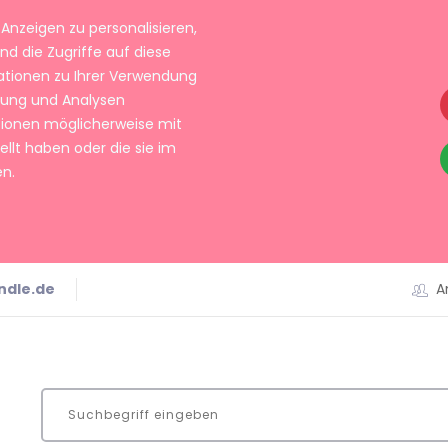
Anzeigen zu personalisieren,
nd die Zugriffe auf diese
ationen zu Ihrer Verwendung
rbung und Analysen
tionen möglicherweise mit
llt haben oder die sie im
n.
ndle.de
A