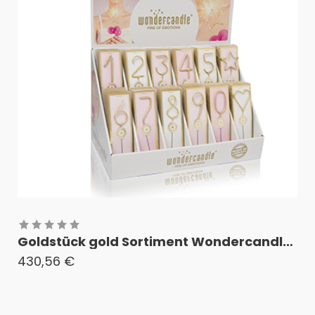
Goldstück gold Sortiment Wondercandle® classic "S"
430,56
€