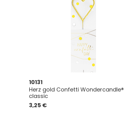
10131
Herz gold Confetti Wondercandle®
classic
3,25
€