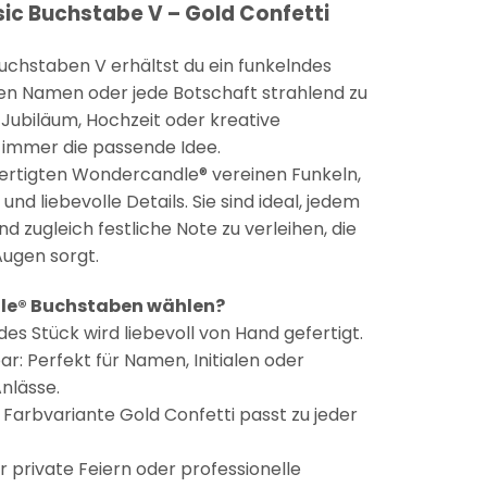
c Buchstabe V – Gold Confetti
chstaben V erhältst du ein funkelndes
eden Namen oder jede Botschaft strahlend zu
 Jubiläum, Hochzeit oder kreative
u immer die passende Idee.
ertigten Wondercandle® vereinen Funkeln,
d liebevolle Details. Sie sind ideal, jedem
zugleich festliche Note zu verleihen, die
Augen sorgt.
e® Buchstaben wählen?
s Stück wird liebevoll von Hand gefertigt.
ar: Perfekt für Namen, Initialen oder
Anlässe.
Farbvariante Gold Confetti passt zu jeder
ür private Feiern oder professionelle