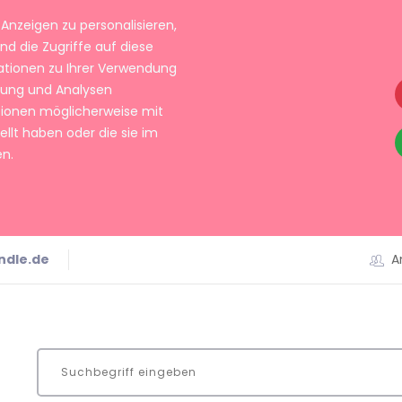
Anzeigen zu personalisieren,
nd die Zugriffe auf diese
ationen zu Ihrer Verwendung
rbung und Analysen
tionen möglicherweise mit
llt haben oder die sie im
n.
ndle.de
A