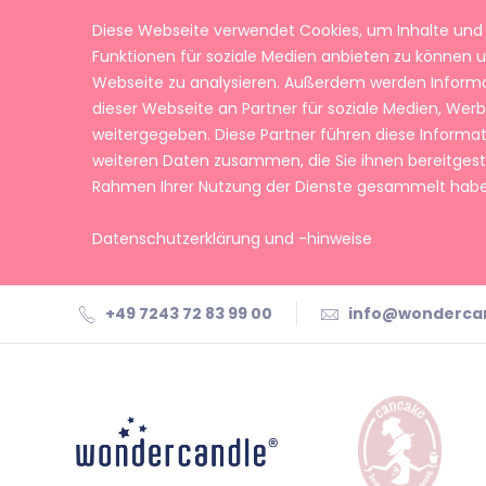
Diese Webseite verwendet Cookies, um Inhalte und 
Funktionen für soziale Medien anbieten zu können u
Webseite zu analysieren. Außerdem werden Inform
dieser Webseite an Partner für soziale Medien, We
weitergegeben. Diese Partner führen diese Informa
weiteren Daten zusammen, die Sie ihnen bereitgeste
Rahmen Ihrer Nutzung der Dienste gesammelt habe
Datenschutzerklärung und -hinweise
+49 7243 72 83 99 00
info@wonderca