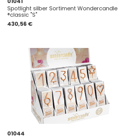
01041
Spotlight silber Sortiment Wondercandle
®classic "S"
430,56
€
01044