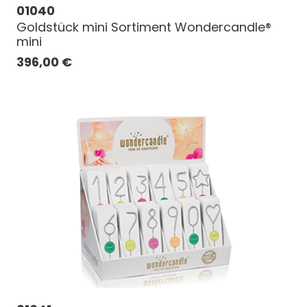
01040
Goldstück mini Sortiment Wondercandle®
mini
396,00
€