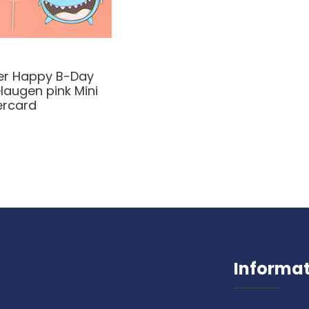
er Happy B-Day
augen pink Mini
rcard
Informa