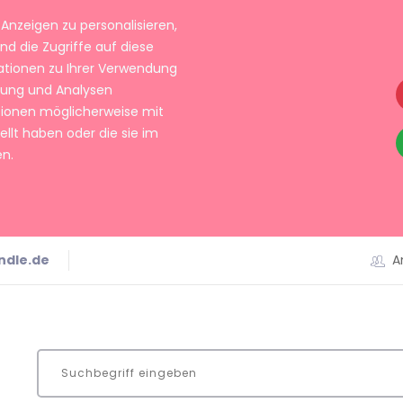
Anzeigen zu personalisieren,
nd die Zugriffe auf diese
ationen zu Ihrer Verwendung
rbung und Analysen
tionen möglicherweise mit
llt haben oder die sie im
n.
ndle.de
A