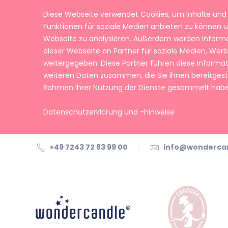
Diese Webseite verwendet Cookies, um Inhalte und 
Funktionen für soziale Medien anbieten zu können u
Webseite zu analysieren. Außerdem werden Inform
dieser Webseite an Partner für soziale Medien, We
weitergegeben. Diese Partner führen diese Informa
weiteren Daten zusammen, die Sie ihnen bereitgeste
Rahmen Ihrer Nutzung der Dienste gesammelt habe
Datenschutzerklärung und -hinweise
+49 7243 72 83 99 00
info@wonderca