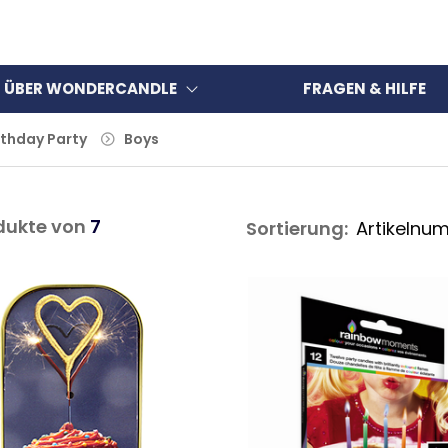
ÜBER WONDERCANDLE
FRAGEN & HILFE
rthday Party
Boys
dukte von
7
Sortierung: