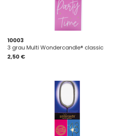
10003
3 grau Multi Wondercandle® classic
2,50
€