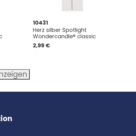
10431
Herz silber Spotlight
c
Wondercandle® classic
2,99
€
anzeigen
tion