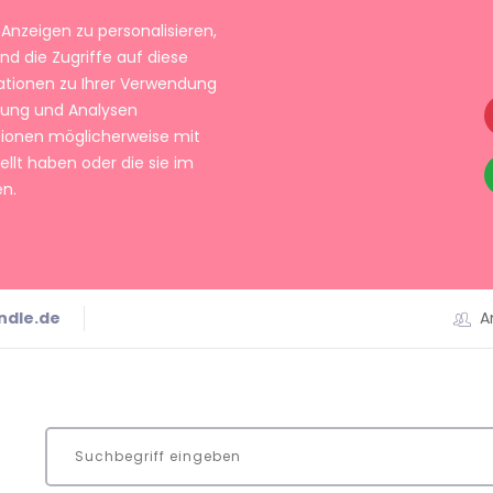
Anzeigen zu personalisieren,
nd die Zugriffe auf diese
ationen zu Ihrer Verwendung
rbung und Analysen
tionen möglicherweise mit
llt haben oder die sie im
n.
ndle.de
A