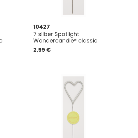
10427
7 silber Spotlight
c
Wondercandle® classic
2,99
€