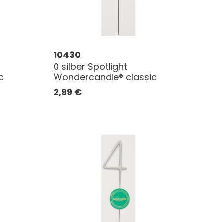
10430
0 silber Spotlight
c
Wondercandle® classic
2,99
€