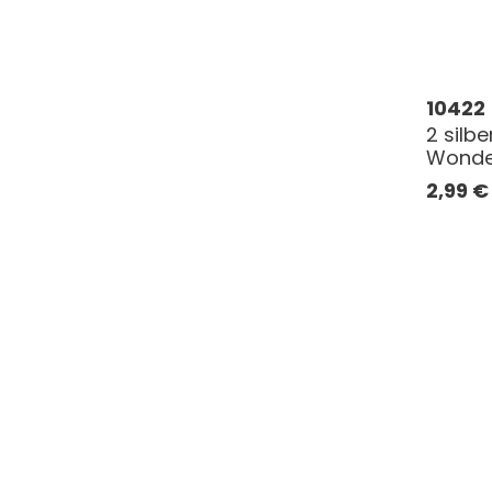
10422
2 silbe
Wonder
2,99
€