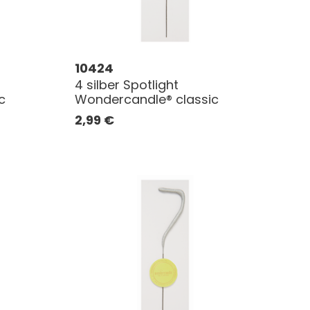
10424
4 silber Spotlight
c
Wondercandle® classic
2,99
€