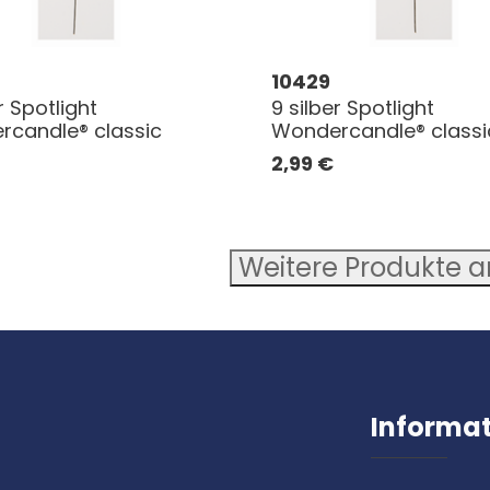
10429
r Spotlight
9 silber Spotlight
candle® classic
Wondercandle® classi
2,99
€
Weitere Produkte 
Informa