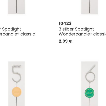
10423
r Spotlight
3 silber Spotlight
candle® classic
Wondercandle® classi
2,99
€