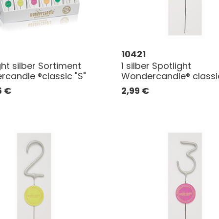
10421
ght silber Sortiment
1 silber Spotlight
candle ®classic "S"
Wondercandle® classi
6
€
2,99
€