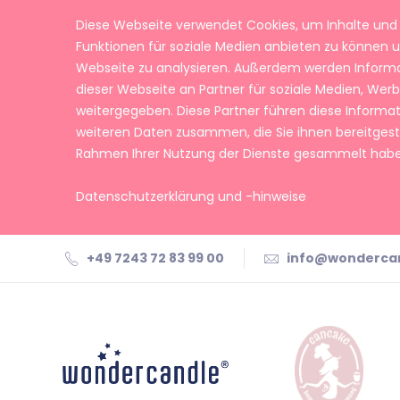
Diese Webseite verwendet Cookies, um Inhalte und 
Funktionen für soziale Medien anbieten zu können u
Webseite zu analysieren. Außerdem werden Inform
dieser Webseite an Partner für soziale Medien, We
weitergegeben. Diese Partner führen diese Informa
weiteren Daten zusammen, die Sie ihnen bereitgeste
Rahmen Ihrer Nutzung der Dienste gesammelt habe
Datenschutzerklärung und -hinweise
+49 7243 72 83 99 00
info@wonderca