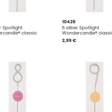
10426
r Spotlight
6 silber Spotlight
candle® classic
Wondercandle® classi
2,99
€