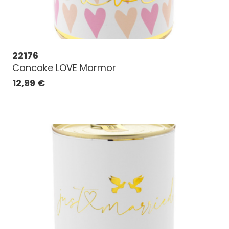
22176
Cancake LOVE Marmor
12,99
€