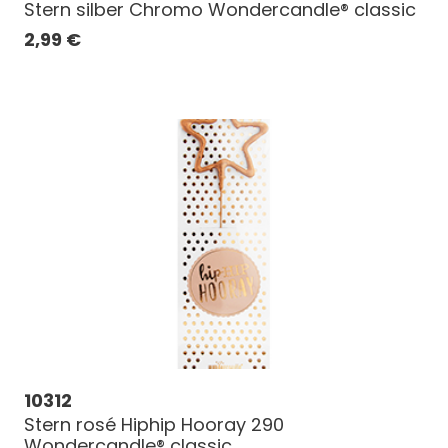
Stern silber Chromo Wondercandle® classic
2,99
€
10312
Stern rosé Hiphip Hooray 290
Wondercandle® classic