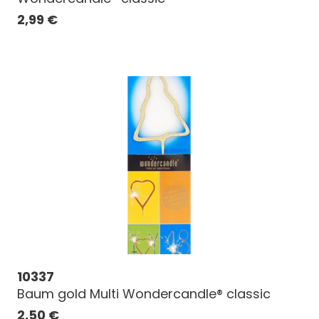
2,99
€
10337
Baum gold Multi Wondercandle® classic
2,50
€