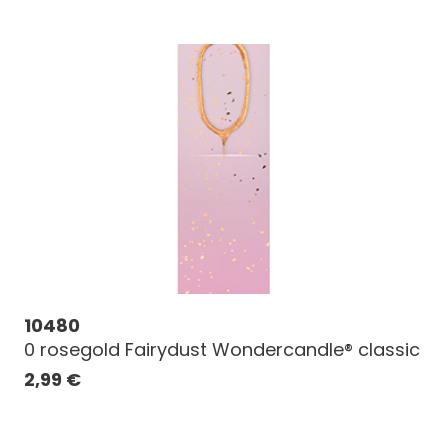
10480
0 rosegold Fairydust Wondercandle® classic
2,99
€