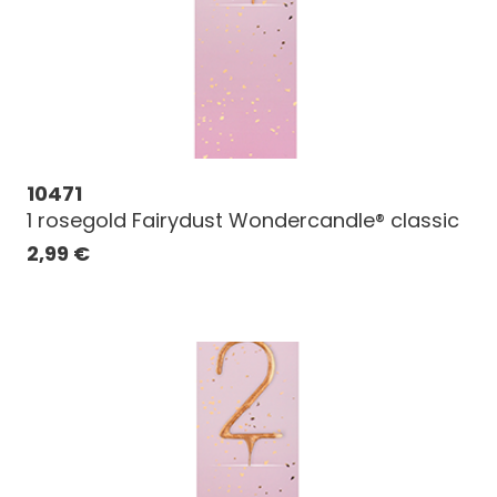
10471
1 rosegold Fairydust Wondercandle® classic
2,99
€