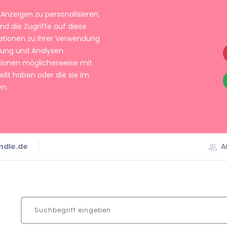
Anzeigen zu personalisieren,
nd die Zugriffe auf diese
ationen zu Ihrer Verwendung
rbung und Analysen
tionen möglicherweise mit
llt haben oder die sie im
n.
ndle.de
A