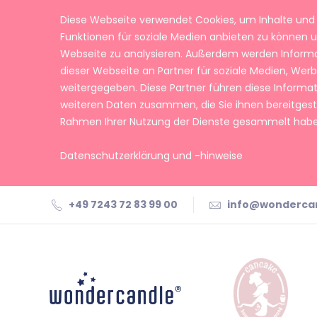
Diese Webseite verwendet Cookies, um Inhalte und 
Funktionen für soziale Medien anbieten zu können u
Webseite zu analysieren. Außerdem werden Inform
dieser Webseite an Partner für soziale Medien, We
weitergegeben. Diese Partner führen diese Informa
weiteren Daten zusammen, die Sie ihnen bereitgeste
Rahmen Ihrer Nutzung der Dienste gesammelt habe
Datenschutzerklärung und -hinweise
+49 7243 72 83 99 00
info@wonderca