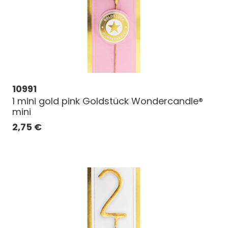
10991
1 mini gold pink Goldstück Wondercandle®
mini
2,75
€