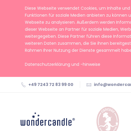
Diese Webseite verwendet Cookies, um Inhalte und 
Funktionen für soziale Medien anbieten zu können u
Webseite zu analysieren. Außerdem werden Inform
dieser Webseite an Partner für soziale Medien, We
weitergegeben. Diese Partner führen diese Informa
weiteren Daten zusammen, die Sie ihnen bereitgeste
Rahmen Ihrer Nutzung der Dienste gesammelt habe
Datenschutzerklärung und -hinweise
+49 7243 72 83 99 00
info@wonderca