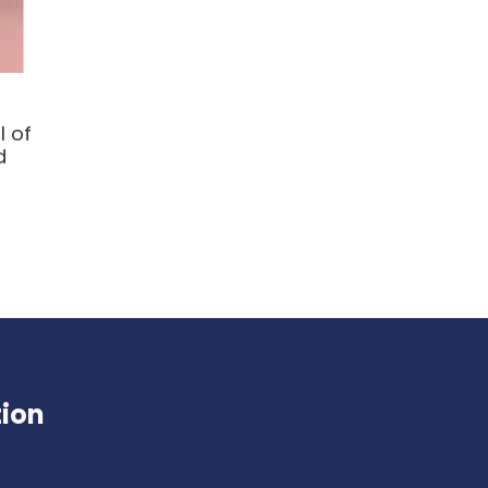
l of
d
tion