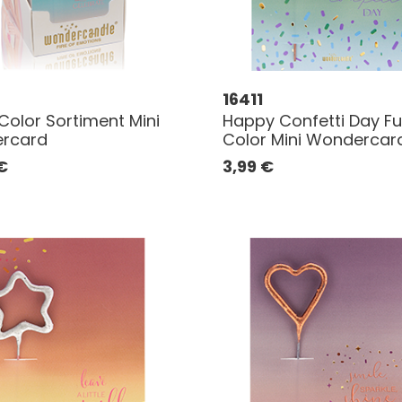
16411
 Color Sortiment Mini
Happy Confetti Day Ful
rcard
Color Mini Wondercar
€
3,99
€