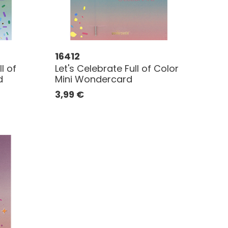
16412
l of
Let's Celebrate Full of Color
d
Mini Wondercard
3,99
€