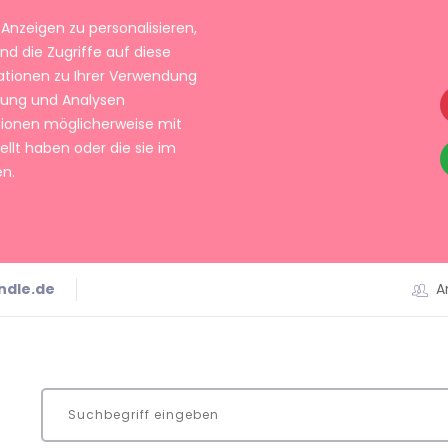
Anzeigen zu personalisieren,
nd die Zugriffe auf diese
ationen zu Ihrer Verwendung
rbung und Analysen
tionen möglicherweise mit
llt haben oder die sie im
n.
ndle.de
A