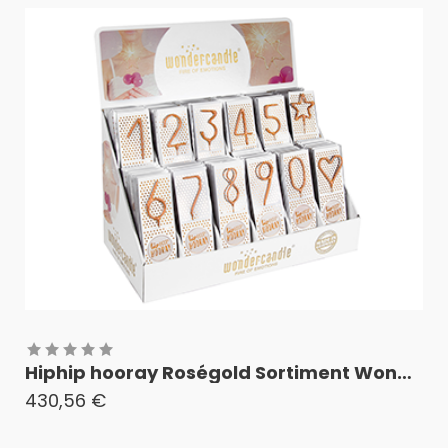
Hiphip hooray Roségold Sortiment Wondercandle® classic "S"
430,56
€