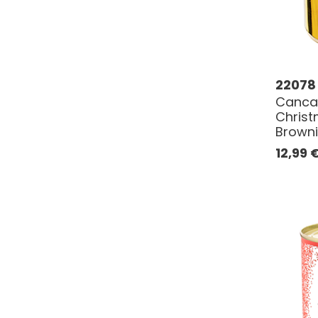
22078
Canca
Chris
Brown
12,99