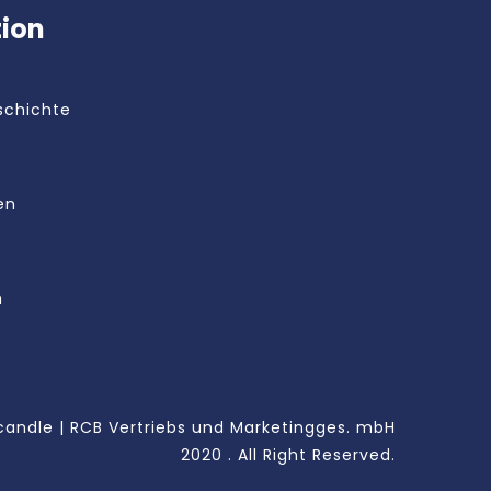
tion
schichte
en
m
andle | RCB Vertriebs und Marketingges. mbH
2020 . All Right Reserved.