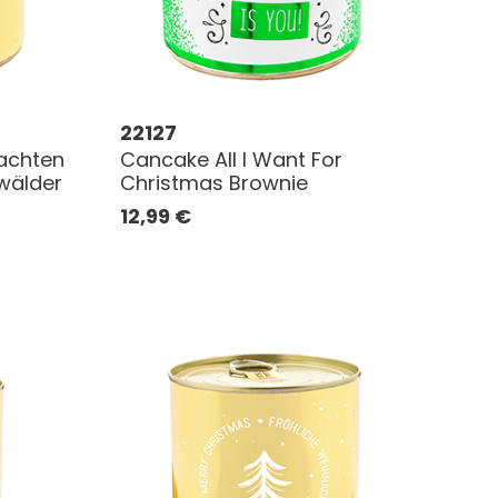
22127
achten
Cancake All I Want For
wälder
Christmas Brownie
12,99
€