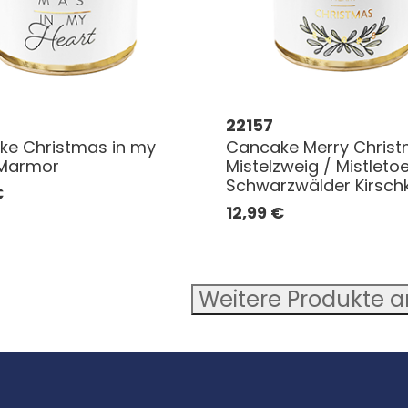
22157
e Christmas in my
Cancake Merry Chris
 Marmor
Mistelzweig / Mistleto
Schwarzwälder Kirsch
€
12,99
€
Weitere Produkte 