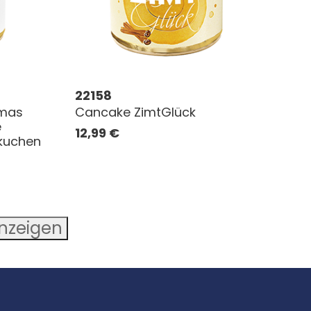
22158
tmas
Cancake ZimtGlück
e
12,99
€
kuchen
anzeigen