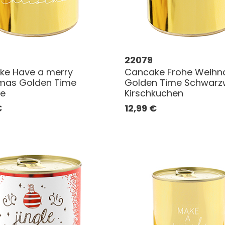
22079
ke Have a merry
Cancake Frohe Weihn
tmas Golden Time
Golden Time Schwarz
ie
Kirschkuchen
€
12,99
€