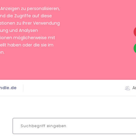
Anzeigen zu personalisieren,
nd die Zugriffe auf diese
ationen zu Ihrer Verwendung
rbung und Analysen
tionen möglicherweise mit
llt haben oder die sie im
n.
ndle.de
A