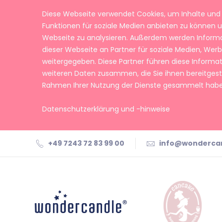
Diese Webseite verwendet Cookies, um Inhalte und 
Funktionen für soziale Medien anbieten zu können u
Webseite zu analysieren. Außerdem werden Inform
dieser Webseite an Partner für soziale Medien, We
weitergegeben. Diese Partner führen diese Informa
weiteren Daten zusammen, die Sie ihnen bereitgeste
Rahmen Ihrer Nutzung der Dienste gesammelt habe
Datenschutzerklärung und -hinweise
+49 7243 72 83 99 00
info@wonderca