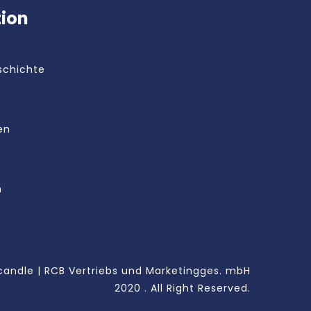
tion
schichte
en
m
andle | RCB Vertriebs und Marketingges. mbH
2020 . All Right Reserved.