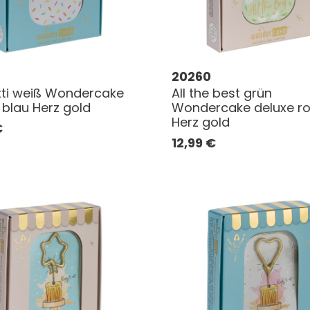
20260
ti weiß Wondercake
All the best grün
 blau Herz gold
Wondercake deluxe r
Herz gold
€
12,99
€