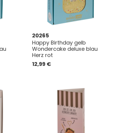
20265
Happy Birthday gelb
lau
Wondercake deluxe blau
Herz rot
12,99
€