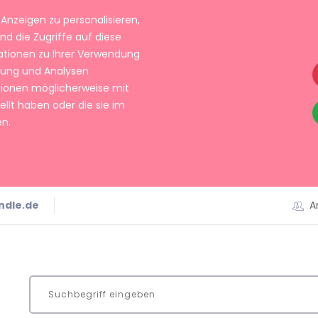
Anzeigen zu personalisieren,
nd die Zugriffe auf diese
ationen zu Ihrer Verwendung
rbung und Analysen
tionen möglicherweise mit
llt haben oder die sie im
n.
ndle.de
A