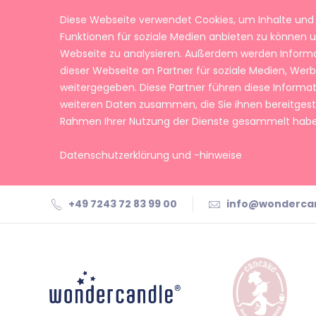
Diese Webseite verwendet Cookies, um Inhalte und 
Funktionen für soziale Medien anbieten zu können u
Webseite zu analysieren. Außerdem werden Inform
dieser Webseite an Partner für soziale Medien, We
weitergegeben. Diese Partner führen diese Informa
weiteren Daten zusammen, die Sie ihnen bereitgeste
Rahmen Ihrer Nutzung der Dienste gesammelt habe
Datenschutzerklärung und -hinweise
+49 7243 72 83 99 00
info@wonderca