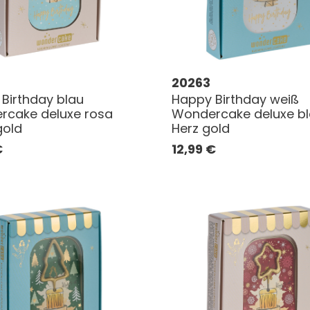
20263
Birthday blau
Happy Birthday weiß
rcake deluxe rosa
Wondercake deluxe b
gold
Herz gold
€
12,99
€