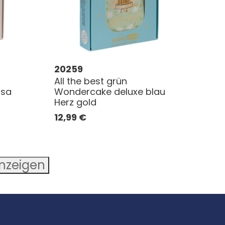
20259
All the best grün
osa
Wondercake deluxe blau
Herz gold
12,99
€
anzeigen