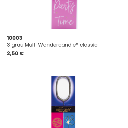
10003
3 grau Multi Wondercandle® classic
2,50
€