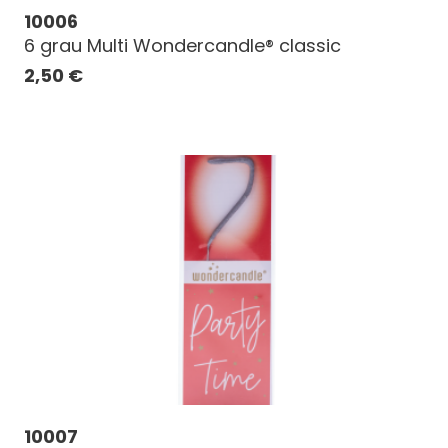
10006
6 grau Multi Wondercandle® classic
2,50
€
10007