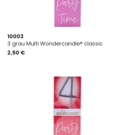
10003
3 grau Multi Wondercandle® classic
2,50
€