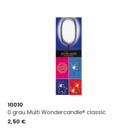
10010
0 grau Multi Wondercandle® classic
2,50
€