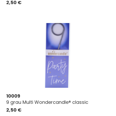
2,50
€
10009
9 grau Multi Wondercandle® classic
2,50
€