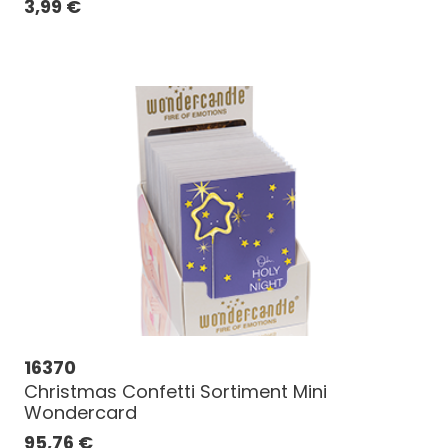
3,99
€
16370
Christmas Confetti Sortiment Mini
Wondercard
95,76
€