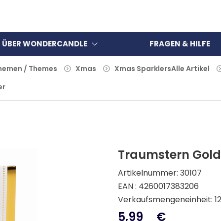
ÜBER WONDERCANDLE
FRAGEN & HILFE
Themen / Themes
Xmas
Xmas Sparklers
Alle Artikel
er
Traumstern Gold
Artikelnummer: 30107
EAN : 4260017383206
Verkaufsmengeneinheit: 1
5,99
€