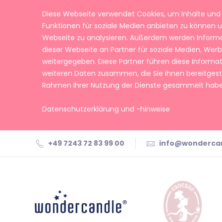
Diese Webseite verwendet Cookies, um Inhalte und 
Funktionen für soziale Medien anbieten zu können u
Webseite zu analysieren. Außerdem werden Inform
dieser Webseite an Partner für soziale Medien, We
weitergegeben. Diese Partner führen diese Informa
weiteren Daten zusammen, die Sie ihnen bereitgeste
Rahmen Ihrer Nutzung der Dienste gesammelt habe
Datenschutzerklärung und -hinweise
+49 7243 72 83 99 00
info@wonderca