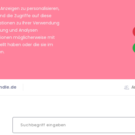
Anzeigen zu personalisieren,
nd die Zugriffe auf diese
ationen zu Ihrer Verwendung
rbung und Analysen
tionen möglicherweise mit
llt haben oder die sie im
n.
ndle.de
A