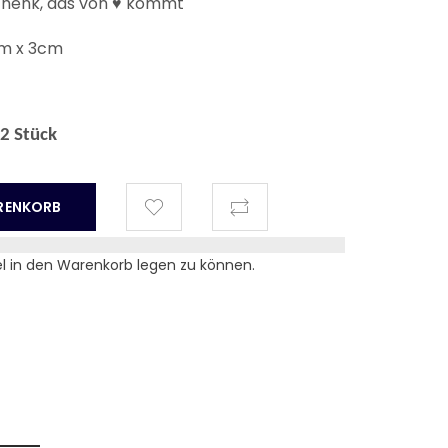
henk, das von
kommt
♥
cm x 3cm
2 Stück
el in den Warenkorb legen zu können.