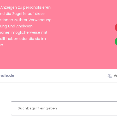
Anzeigen zu personalisieren,
nd die Zugriffe auf diese
ationen zu Ihrer Verwendung
rbung und Analysen
tionen möglicherweise mit
llt haben oder die sie im
n.
ndle.de
A