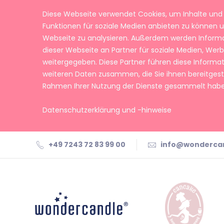
Diese Webseite verwendet Cookies, um Inhalte und 
Funktionen für soziale Medien anbieten zu können u
Webseite zu analysieren. Außerdem werden Inform
dieser Webseite an Partner für soziale Medien, We
weitergegeben. Diese Partner führen diese Informa
weiteren Daten zusammen, die Sie ihnen bereitgeste
Rahmen Ihrer Nutzung der Dienste gesammelt habe
Datenschutzerklärung und -hinweise
+49 7243 72 83 99 00
info@wonderca