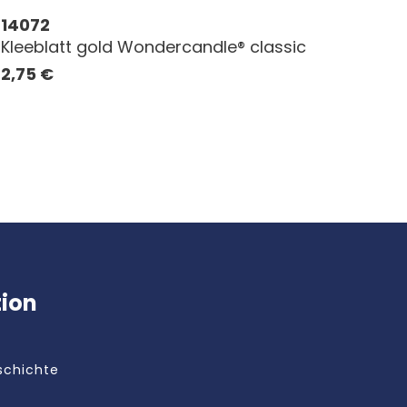
14072
Kleeblatt gold Wondercandle® classic
2,75
€
tion
schichte