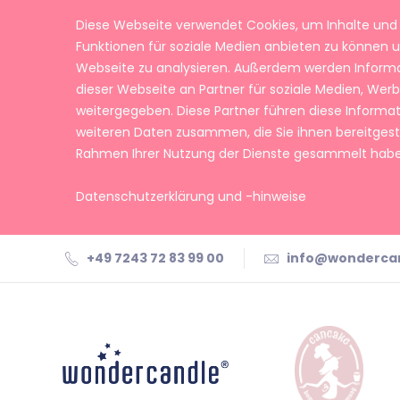
Diese Webseite verwendet Cookies, um Inhalte und 
Funktionen für soziale Medien anbieten zu können u
Webseite zu analysieren. Außerdem werden Inform
dieser Webseite an Partner für soziale Medien, We
weitergegeben. Diese Partner führen diese Informa
weiteren Daten zusammen, die Sie ihnen bereitgeste
Rahmen Ihrer Nutzung der Dienste gesammelt habe
Datenschutzerklärung und -hinweise
+49 7243 72 83 99 00
info@wonderca