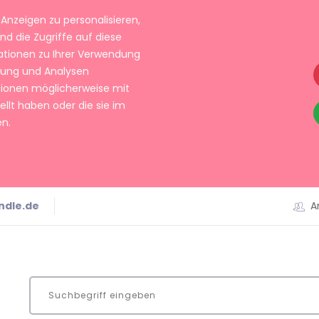
Anzeigen zu personalisieren,
nd die Zugriffe auf diese
ationen zu Ihrer Verwendung
rbung und Analysen
tionen möglicherweise mit
llt haben oder die sie im
n.
ndle.de
A