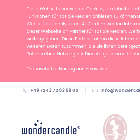
Diese Webseite verwendet Cookies, um Inhalte und 
Funktionen für soziale Medien anbieten zu können u
Webseite zu analysieren. Außerdem werden Inform
dieser Webseite an Partner für soziale Medien, We
weitergegeben. Diese Partner führen diese Informa
weiteren Daten zusammen, die Sie ihnen bereitgeste
Rahmen Ihrer Nutzung der Dienste gesammelt habe
Datenschutzerklärung und -hinweise
+49 7243 72 83 99 00
info@wonderca