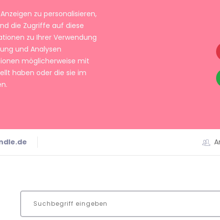
Anzeigen zu personalisieren,
nd die Zugriffe auf diese
ationen zu Ihrer Verwendung
rbung und Analysen
tionen möglicherweise mit
llt haben oder die sie im
n.
ndle.de
A